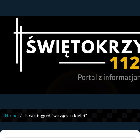
Home
Posts tagged "wiszący szkielet"