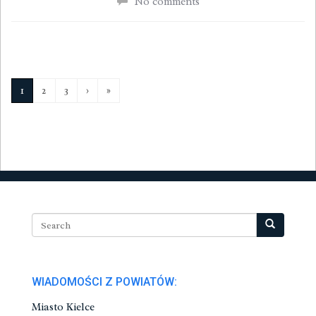
No comments
1
2
3
›
»
WIADOMOŚCI Z POWIATÓW:
Miasto Kielce