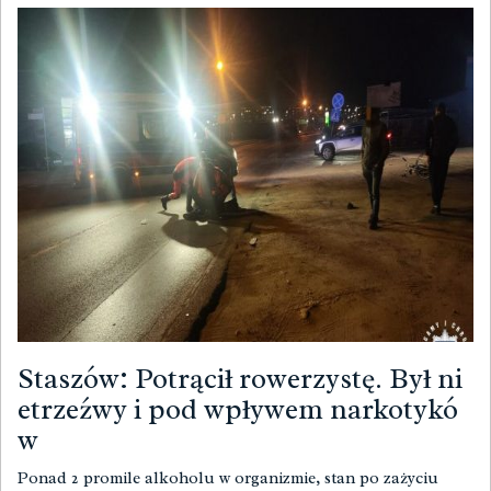
Staszów: Potrącił rowerzystę. Był ni
etrzeźwy i pod wpływem narkotykó
w
Ponad 2 promile alkoholu w organizmie, stan po zażyciu