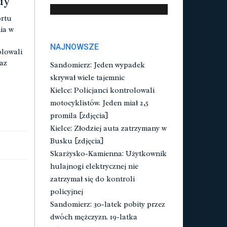
dy
ortu
ia w
s
NAJNOWSZE
olowali
az
Sandomierz: Jeden wypadek
skrywał wiele tajemnic
Kielce: Policjanci kontrolowali
motocyklistów. Jeden miał 2,5
promila [zdjęcia]
Kielce: Złodziej auta zatrzymany w
Busku [zdjęcia]
Skarżysko-Kamienna: Użytkownik
hulajnogi elektrycznej nie
zatrzymał się do kontroli
policyjnej
Sandomierz: 30-latek pobity przez
dwóch mężczyzn. 19-latka