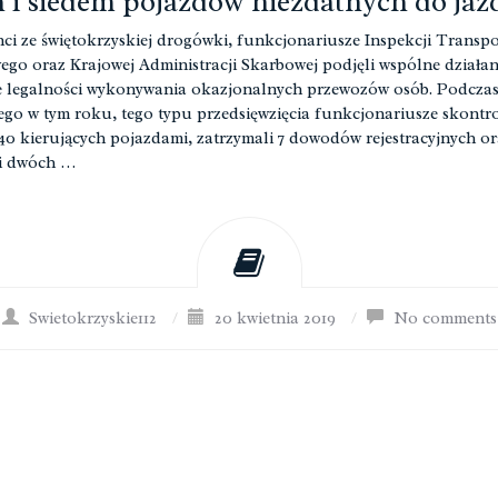
 i siedem pojazdów niezdatnych do jaz
nci ze świętokrzyskiej drogówki, funkcjonariusze Inspekcji Transp
go oraz Krajowej Administracji Skarbowej podjęli wspólne działan
e legalności wykonywania okazjonalnych przewozów osób. Podcza
ego w tym roku, tego typu przedsięwzięcia funkcjonariusze skontr
140 kierujących pojazdami, zatrzymali 7 dowodów rejestracyjnych or
i dwóch …
Swietokrzyskie112
/
20 kwietnia 2019
/
No comments