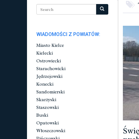
WIADOMOŚCI Z POWIATÓW:
Miasto Kielce
Kielecki
Ostrowiecki
Starachowicki
Jędrzejowski
Konecki
Sandomierski
Skarżyski
Staszowski
Buski
Opatowski
Świę
Włoszczowski
Pińczowski