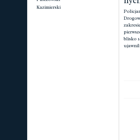
nych
Kazimierski
Policja
Drogowe
zakresi
pierwsz
blisko 
ujawnil