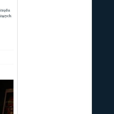
Urzędu
żących