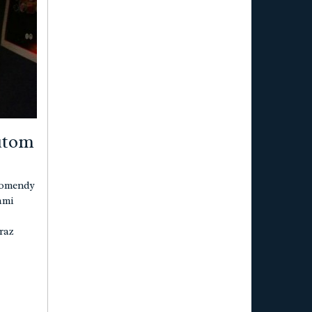
autom
Komendy
ami
raz