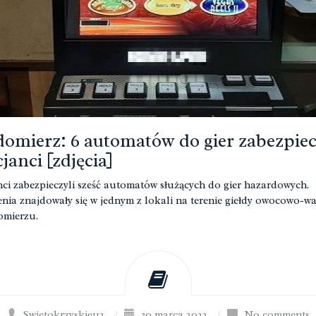
omierz: 6 automatów do gier zabezpiec
cjanci [zdjęcia]
nci zabezpieczyli sześć automatów służących do gier hazardowych.
nia znajdowały się w jednym z lokali na terenie giełdy owocowo-w
omierzu.
Swietokrzyskie112
/
30 marca 2022
/
No comments