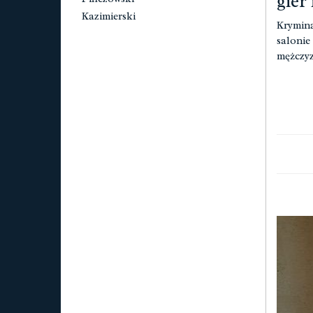
gier 
Kazimierski
Krymina
salonie
mężczyz