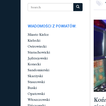
WIADOMOŚCI Z POWIATÓW:
Miasto Kielce
Kielecki
Ostrowiecki
Starachowicki
Jędrzejowski
Konecki
Sandomierski
Skarżyski
Staszowski
Buski
Opatowski
Końs
Włoszczowski
Pińczowski