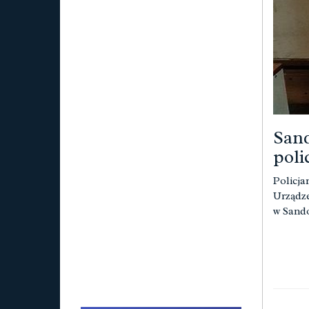
Sand
poli
Policja
Urządze
w Sand