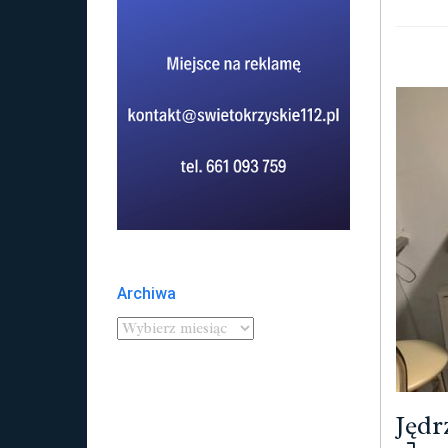
Archiwa
Jędr