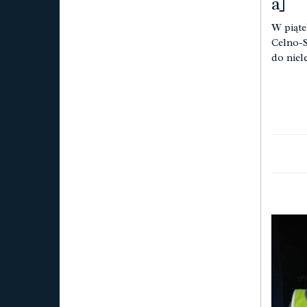
a]
W piąte
Celno-S
do niel