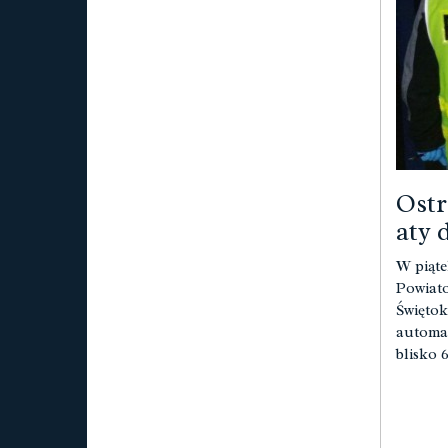
Ostr
aty d
W piąte
Powiato
Świętok
automat
blisko 