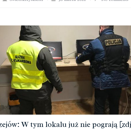
zejów: W tym lokalu już nie pograją [zdj