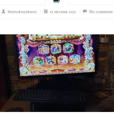
Swietokrzyskie112
/
12 stycznia 2021
/
No comments