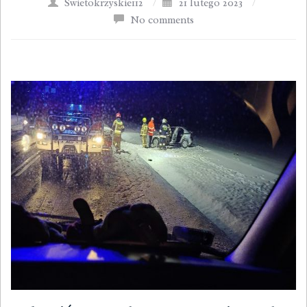
Swietokrzyskie112
/
21 lutego 2023
/
No comments