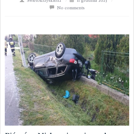
Swietokrzyskie112
/
11 grudnia 2023
/
No comments