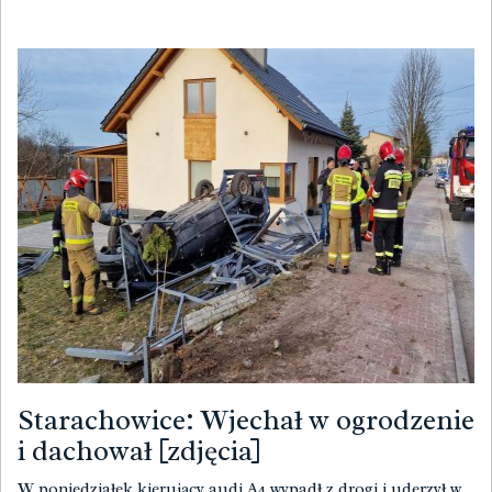
Starachowice: Wjechał w ogrodzenie
i dachował [zdjęcia]
W poniedziałek kierujący audi A4 wypadł z drogi i uderzył w