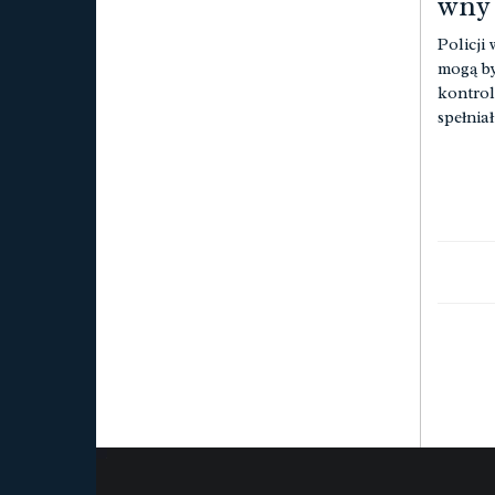
wny 
Policji
mogą b
kontrol
spełnia