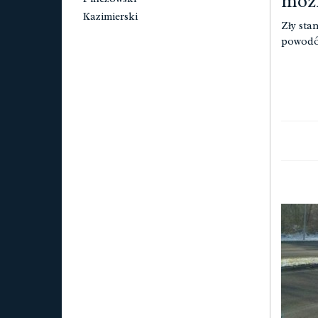
możl
Kazimierski
Zły sta
powodów