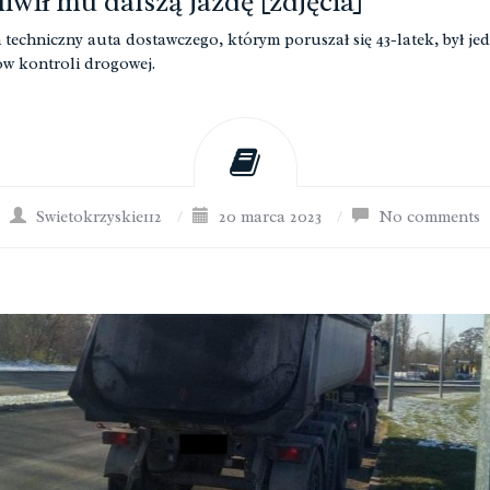
iwił mu dalszą jazdę [zdjęcia]
n techniczny auta dostawczego, którym poruszał się 43-latek, był je
 kontroli drogowej.
Swietokrzyskie112
/
20 marca 2023
/
No comments