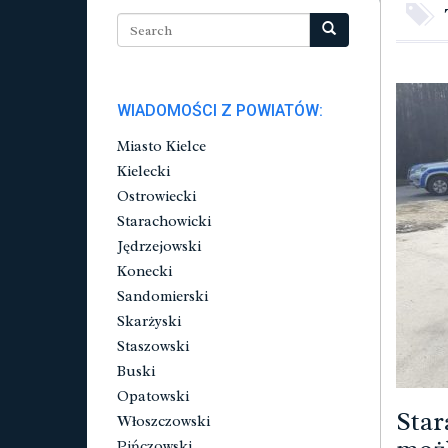
WIADOMOŚCI Z POWIATÓW:
Miasto Kielce
Kielecki
Ostrowiecki
Starachowicki
Jędrzejowski
Konecki
Sandomierski
Skarżyski
Staszowski
Buski
Opatowski
Star
Włoszczowski
Pińczowski