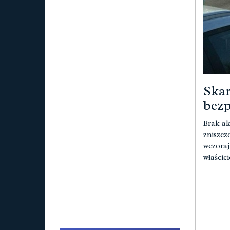
Skar
bezp
Brak ak
zniszcz
wczoraj
właścici