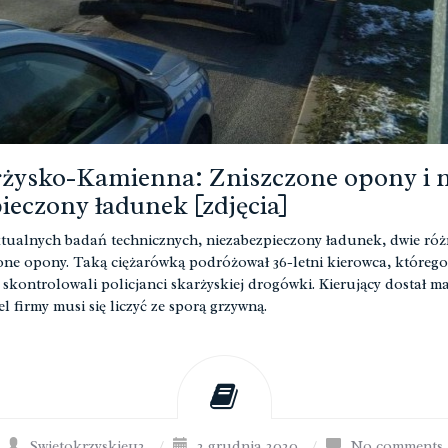
żysko-Kamienna: Zniszczone opony i n
ieczony ładunek [zdjęcia]
tualnych badań technicznych, niezabezpieczony ładunek, dwie róż
one opony. Taką ciężarówką podróżował 36-letni kierowca, którego
 skontrolowali policjanci skarżyskiej drogówki. Kierujący dostał m
el firmy musi się liczyć ze sporą grzywną.
Swietokrzyskie112
/
2 grudnia 2020
/
No comments