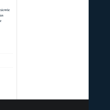
niowie
as
e