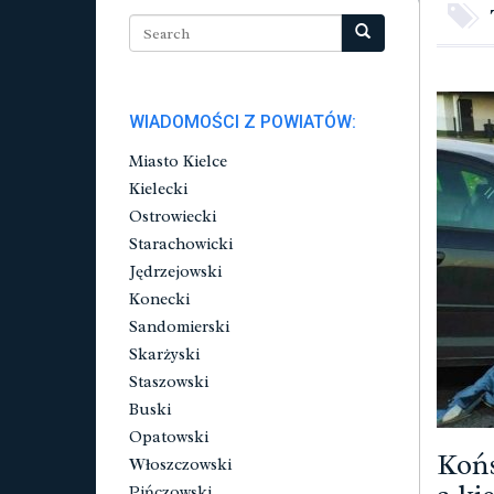
WIADOMOŚCI Z POWIATÓW:
Miasto Kielce
Kielecki
Ostrowiecki
Starachowicki
Jędrzejowski
Konecki
Sandomierski
Skarżyski
Staszowski
Buski
Opatowski
Końs
Włoszczowski
Pińczowski