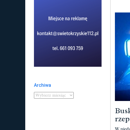
Archiwa
Busk
rzep
W niedz