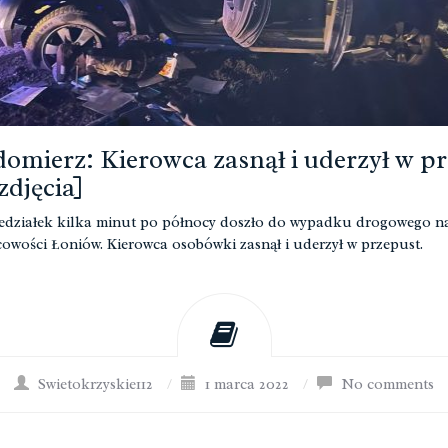
omierz: Kierowca zasnął i uderzył w p
zdjęcia]
działek kilka minut po północy doszło do wypadku drogowego n
cowości Łoniów. Kierowca osobówki zasnął i uderzył w przepust.
Swietokrzyskie112
/
1 marca 2022
/
No comments