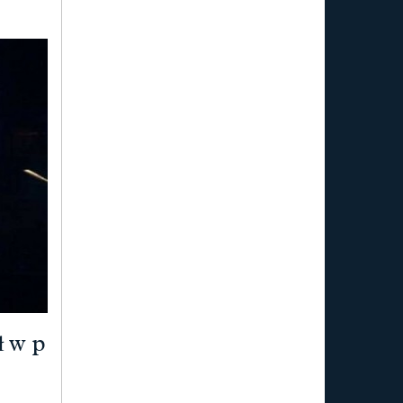
ł w p