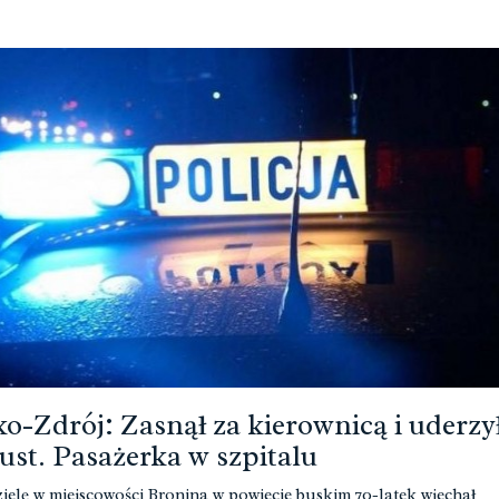
o-Zdrój: Zasnął za kierownicą i uderzy
ust. Pasażerka w szpitalu
ielę w miejscowości Bronina w powiecie buskim 70-latek wjechał