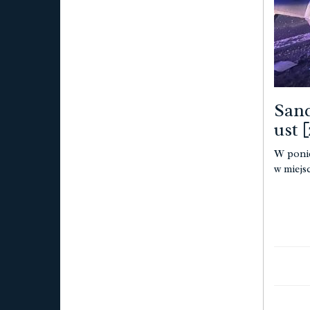
Sand
ust [
W ponie
w miejs