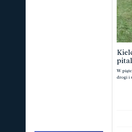
Kiel
pita
W piąte
drogi i