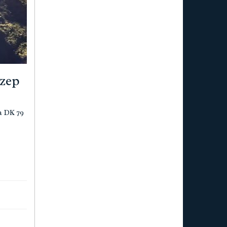
rzep
a DK 79