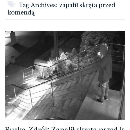
Tag Archives: zapalił skręta przed
komendą
Busko-Zdrój: Zapalił skręta przed k