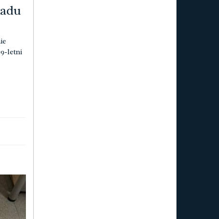
ładu
ie
9-letni