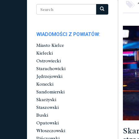
WIADOMOŚCI Z POWIATÓW:
Miasto Kielce
Kielecki
Ostrowiecki
Starachowicki
Jędrzejowski
Konecki
Sandomierski
Skarżyski
Staszowski
Buski
Opatowski
Skar
Włoszczowski
Pińczowski