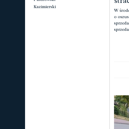
stra
Kazimierski
W środę
o oszus
sprzeda
sprzeda