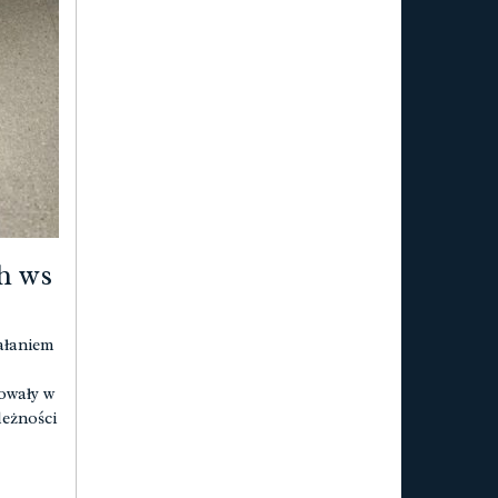
h ws
ałaniem
owały w
leżności