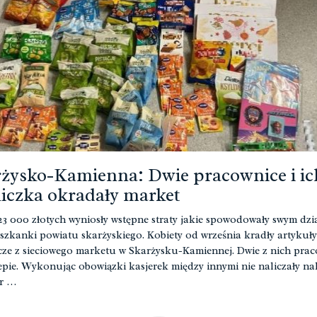
żysko-Kamienna: Dwie pracownice i ic
iczka okradały market
23 000 złotych wyniosły wstępne straty jakie spowodowały swym dzi
eszkanki powiatu skarżyskiego. Kobiety od września kradły artykuły
ze z sieciowego marketu w Skarżysku-Kamiennej. Dwie z nich prac
epie. Wykonując obowiązki kasjerek między innymi nie naliczały na
r …