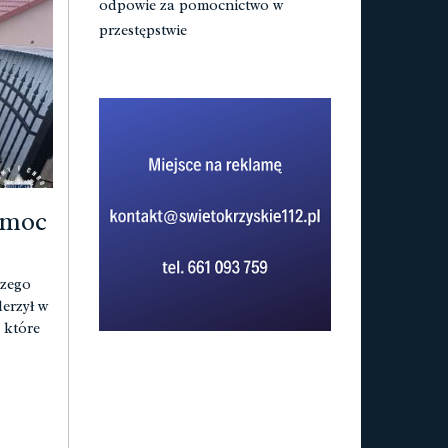
odpowie za pomocnictwo w
przestępstwie
amoc
czego
erzył w
 które