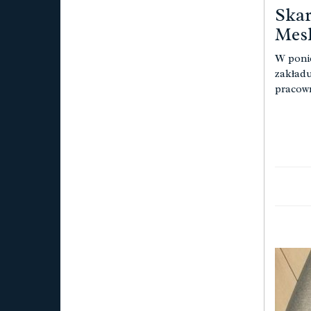
Skar
Mesk
W ponie
zakładu
pracow