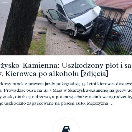
żysko-Kamienna: Uszkodzony płot i s
. Kierowca po alkoholu [zdjęcia]
kowy ranek z prawem jazdy pożegnał się 45-letni kierowca dostaw
a. Prowadząc busa na ul. 3 Maja w Skarżysku-Kamienej najpierw ud
 znak, otarł się o drzewo, a potem wjechał w metalowe ogrodzenie,
c uszkodziło zaparkowane na posesji auto. Mężczyzna …