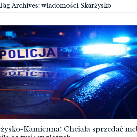
Tag Archives: wiadomości Skarżysko
żysko-Kamienna: Chciała sprzedać meb