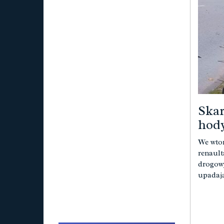
Skar
hody
We wtor
renault
drogowy
upadają