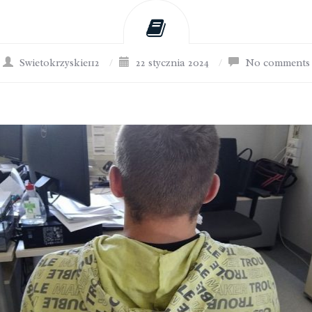
Swietokrzyskie112
/
22 stycznia 2024
/
No comments