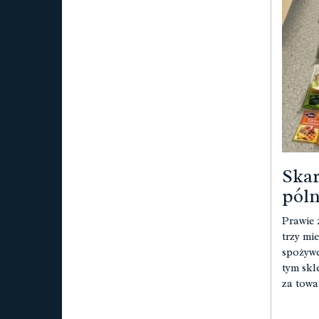
Skar
póln
Prawie 
trzy mi
spożywc
tym skl
za towa