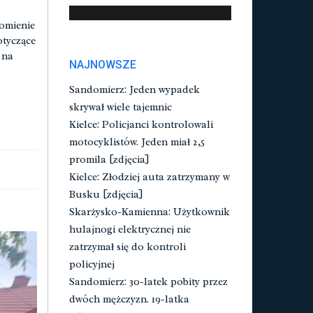
omienie
otyczące
 na
NAJNOWSZE
Sandomierz: Jeden wypadek
skrywał wiele tajemnic
Kielce: Policjanci kontrolowali
motocyklistów. Jeden miał 2,5
promila [zdjęcia]
Kielce: Złodziej auta zatrzymany w
Busku [zdjęcia]
Skarżysko-Kamienna: Użytkownik
hulajnogi elektrycznej nie
zatrzymał się do kontroli
policyjnej
Sandomierz: 30-latek pobity przez
dwóch mężczyzn. 19-latka