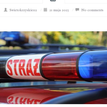
Swietokrzyskie112
/
21 maja 2025
/
No comments