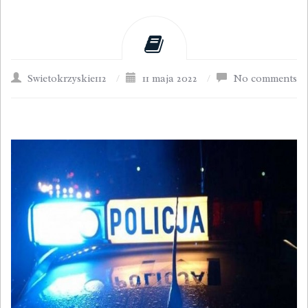
Swietokrzyskie112
/
11 maja 2022
/
No comments