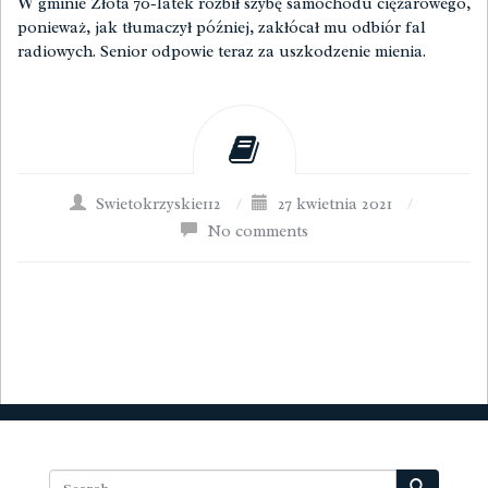
W gminie Złota 70-latek rozbił szybę samochodu ciężarowego,
ponieważ, jak tłumaczył później, zakłócał mu odbiór fal
radiowych. Senior odpowie teraz za uszkodzenie mienia.
Swietokrzyskie112
/
27 kwietnia 2021
/
No comments