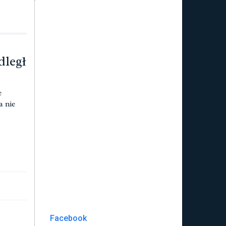
dległ
e
a nie
Facebook