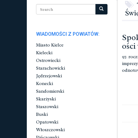
Świ
WIADOMOŚCI Z POWIATÓW:
Spok
ości
Miasto Kielce
Kielecki
97. roc
Ostrowiecki
imprezy
Starachowicki
odnotow
Jędrzejowski
Konecki
Sandomierski
Skarżyski
Staszowski
Buski
Opatowski
Włoszczowski
Pińczowski