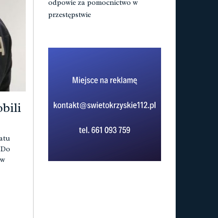
odpowie za pomocnictwo w
przestępstwie
bili
atu
 Do
 w