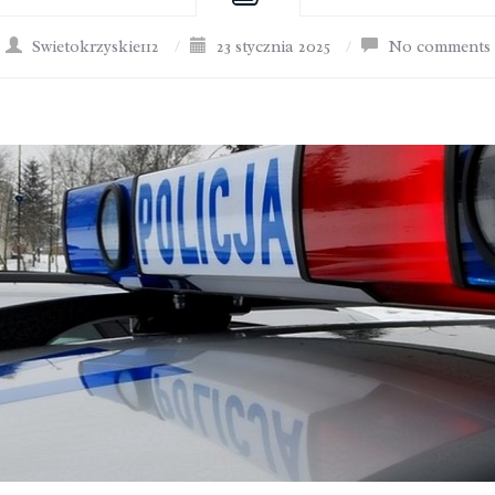
Swietokrzyskie112
/
23 stycznia 2025
/
No comments