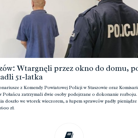
zów: Wtargnęli przez okno do domu, po
radli 51-latka
nariusze z Komendy Powiatowej Policji w Staszowie oraz Komisari
 w Połańcu zatrzymali dwie osoby podejrzane o dokonanie rozboju.
ia doszło we wtorek wieczorem, a łupem sprawców padły pieniądze
1600 zł.