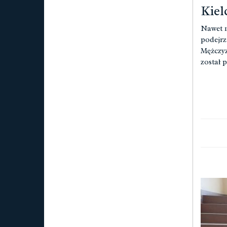
Kiel
Nawet 1
podejrz
Mężczyz
został 