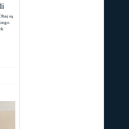
li
Obaj są
iego.
ek