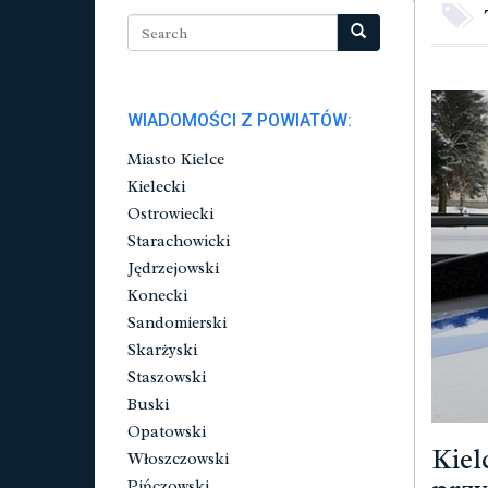
WIADOMOŚCI Z POWIATÓW:
Miasto Kielce
Kielecki
Ostrowiecki
Starachowicki
Jędrzejowski
Konecki
Sandomierski
Skarżyski
Staszowski
Buski
Opatowski
Kiel
Włoszczowski
Pińczowski