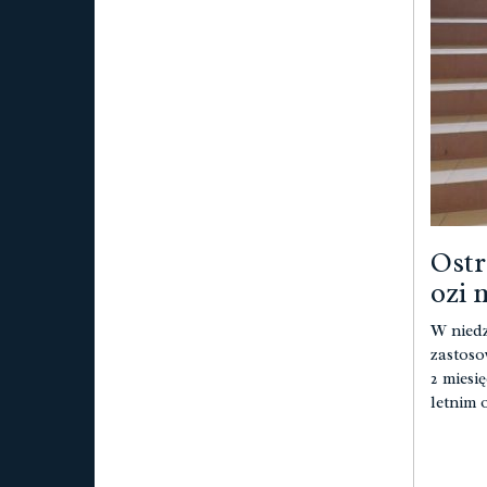
Ostr
ozi 
W niedz
zastoso
2 miesi
letnim 