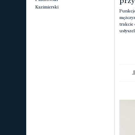
przy
Kazimierski
Funkcjo
mężczyz
trakcie
usłyszel