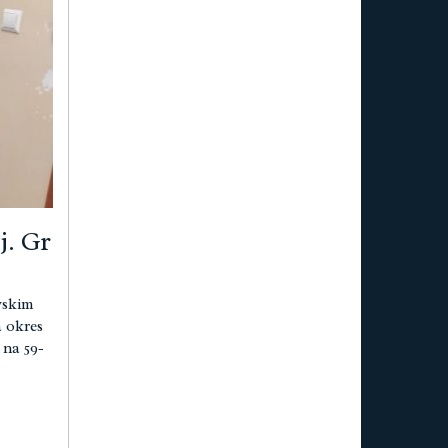
j. Gr
yskim
 okres
 na 59-