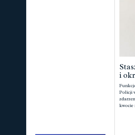
Stas
i ok
Funkcjo
Policji
zdarzen
kwocie 