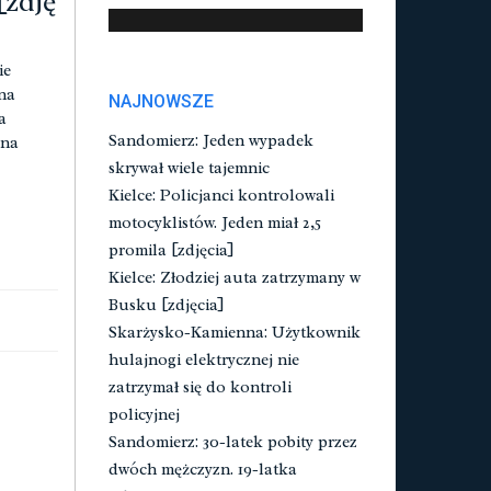
[zdję
ie
na
NAJNOWSZE
a
Sandomierz: Jeden wypadek
 na
skrywał wiele tajemnic
Kielce: Policjanci kontrolowali
motocyklistów. Jeden miał 2,5
promila [zdjęcia]
Kielce: Złodziej auta zatrzymany w
Busku [zdjęcia]
Skarżysko-Kamienna: Użytkownik
hulajnogi elektrycznej nie
zatrzymał się do kontroli
policyjnej
Sandomierz: 30-latek pobity przez
dwóch mężczyzn. 19-latka