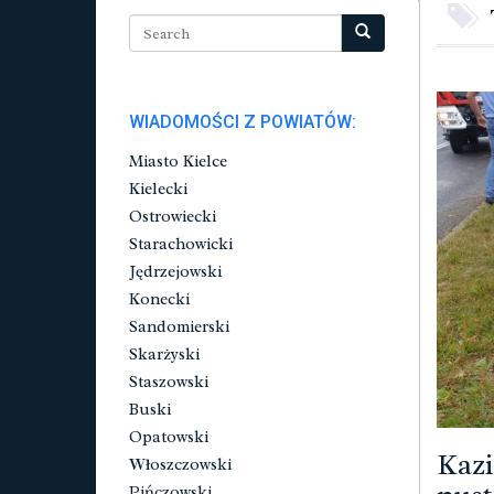
WIADOMOŚCI Z POWIATÓW:
Miasto Kielce
Kielecki
Ostrowiecki
Starachowicki
Jędrzejowski
Konecki
Sandomierski
Skarżyski
Staszowski
Buski
Opatowski
Kazi
Włoszczowski
Pińczowski