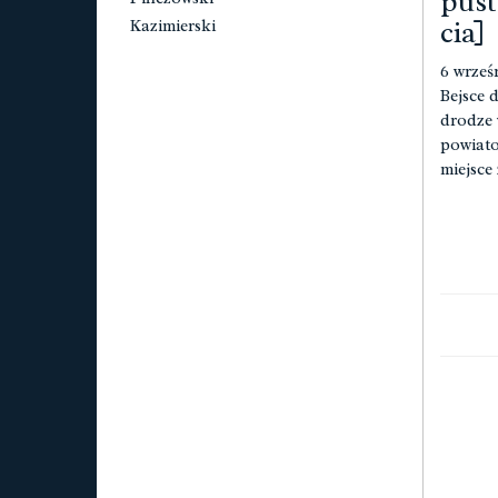
pust
cia]
Kazimierski
6 wrześ
Bejsce
drodze 
powiato
miejsce