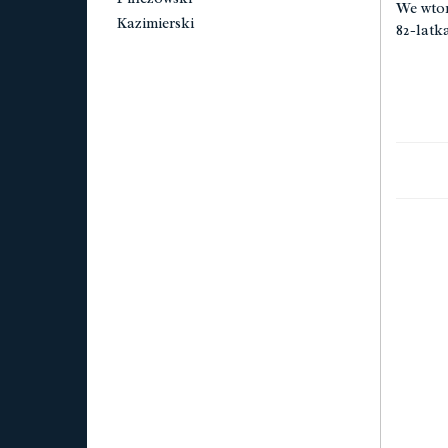
We wtor
Kazimierski
82-latka