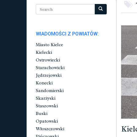
WIADOMOŚCI Z POWIATÓW:
Miasto Kielce
Kielecki
Ostrowiecki
Starachowicki
Jędrzejowski
Konecki
Sandomierski
Skarżyski
Staszowski
Buski
Opatowski
Kiel
Włoszczowski
Pińczowski