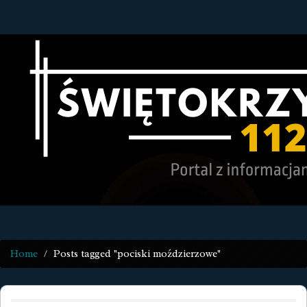
Home
Posts tagged "pociski moździerzowe"