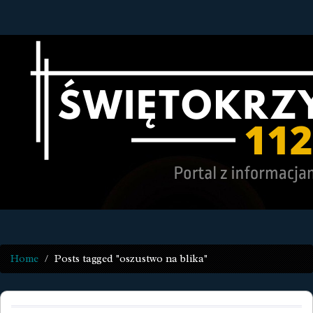
Home
Posts tagged "oszustwo na blika"