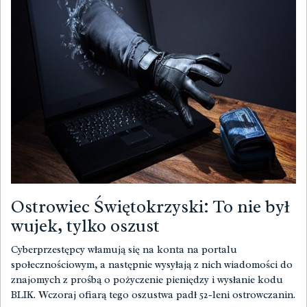
Ostrowiec Świętokrzyski: To nie był
wujek, tylko oszust
Cyberprzestępcy włamują się na konta na portalu
społecznościowym, a następnie wysyłają z nich wiadomości do
znajomych z prośbą o pożyczenie pieniędzy i wysłanie kodu
BLIK. Wczoraj ofiarą tego oszustwa padł 52-leni ostrowczanin.