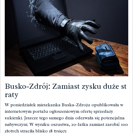
Busko-Zdrój: Zamiast zysku duże st
raty
W poniedziałek mieszkanka Buska-Zdroju opublikowała w
internetowym portalu ogłoszeniowym ofertę sprzedaży
sukienki. Jeszcze tego samego dnia odezwała się potencjalna
nabywczyni. W wyniku oszustwa, 20-latka zamiast zarobić 100
złotych straciła blisko 18 tysięcy.