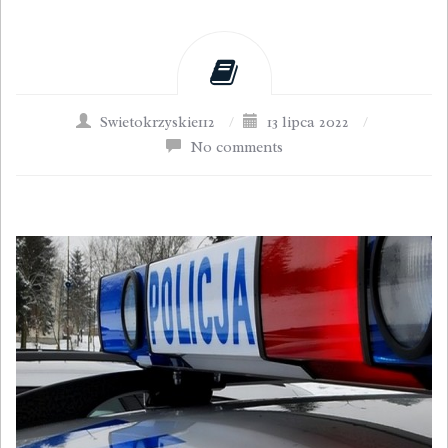
Swietokrzyskie112
/
13 lipca 2022
/
No comments