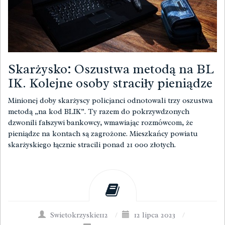
Skarżysko: Oszustwa metodą na BL
IK. Kolejne osoby straciły pieniądze
Minionej doby skarżyscy policjanci odnotowali trzy oszustwa
metodą „na kod BLIK”. Ty razem do pokrzywdzonych
dzwonili fałszywi bankowcy, wmawiając rozmówcom, że
pieniądze na kontach są zagrożone. Mieszkańcy powiatu
skarżyskiego łącznie stracili ponad 21 000 złotych.
Swietokrzyskie112
/
12 lipca 2023
/