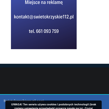
Swietokrzyskie112.pl 2026
UWAGA! Ten serwis używa cookies i podobnych technologii (brak
zmiany ustawienia przeglądarki oznacza zgodę na to).
Czytaj
Cookies