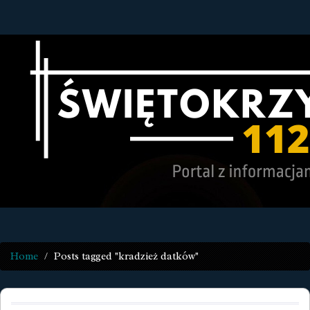
Home
Posts tagged "kradzież datków"