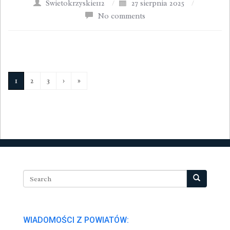
Swietokrzyskie112
/
27 sierpnia 2025
/
No comments
1
2
3
›
»
WIADOMOŚCI Z POWIATÓW: