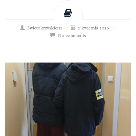
Swietokrzyskie112
/
2 kwietnia 2026
/
No comments