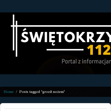
Home
Posts tagged "groził nożem"