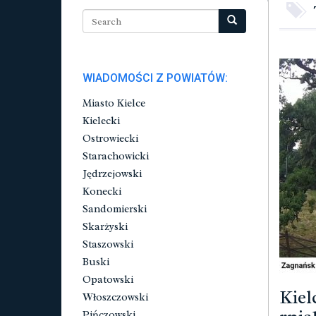
WIADOMOŚCI Z POWIATÓW:
Miasto Kielce
Kielecki
Ostrowiecki
Starachowicki
Jędrzejowski
Konecki
Sandomierski
Skarżyski
Staszowski
Buski
Opatowski
Kiel
Włoszczowski
Pińczowski