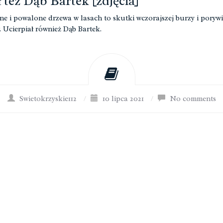
ł też Dąb Bartek [zdjęcia]
e i powalone drzewa w lasach to skutki wczorajszej burzy i porywi
. Ucierpiał również Dąb Bartek.
Swietokrzyskie112
/
10 lipca 2021
/
No comments