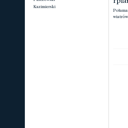
rpia
Kazimierski
Połaman
wiatrów