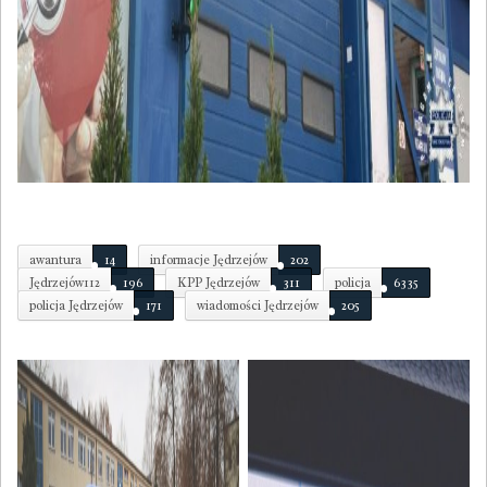
awantura
14
informacje Jędrzejów
202
Jędrzejów112
196
KPP Jędrzejów
311
policja
6335
policja Jędrzejów
171
wiadomości Jędrzejów
205