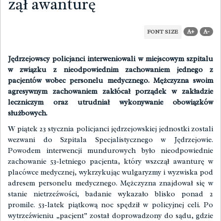
zął awanturę
A+
A-
FONT SIZE
Jędrzejowscy policjanci interweniowali w miejscowym szpitalu
w związku z nieodpowiednim zachowaniem jednego z
pacjentów wobec personelu medycznego. Mężczyzna swoim
agresywnym zachowaniem zakłócał porządek w zakładzie
leczniczym oraz utrudniał wykonywanie obowiązków
służbowych.
W piątek 23 stycznia policjanci jędrzejowskiej jednostki zostali
wezwani do Szpitala Specjalistycznego w Jędrzejowie.
Powodem interwencji mundurowych było nieodpowiednie
zachowanie 53-letniego pacjenta, który wszczął awanturę w
placówce medycznej, wykrzykując wulgaryzmy i wyzwiska pod
adresem personelu medycznego. Mężczyzna znajdował się w
stanie nietrzeźwości, badanie wykazało blisko ponad 2
promile. 53-latek piątkową noc spędził w policyjnej celi. Po
wytrzeźwieniu „pacjent” został doprowadzony do sądu, gdzie