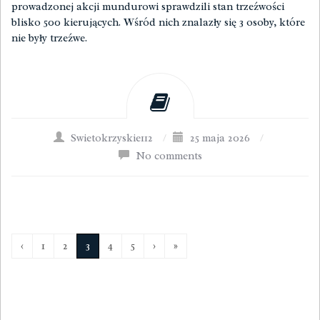
prowadzonej akcji mundurowi sprawdzili stan trzeźwości
blisko 500 kierujących. Wśród nich znalazły się 3 osoby, które
nie były trzeźwe.
Swietokrzyskie112
/
25 maja 2026
/
No comments
‹
1
2
3
4
5
›
»