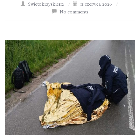
Swietokrzyskie112
/
11 czerwca 2026
/
No comments