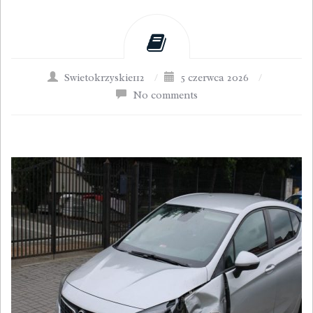
Swietokrzyskie112
/
5 czerwca 2026
/
No comments