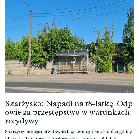
Skarżysko: Napadł na 18-latkę. Odp
owie za przestępstwo w warunkach
recydywy
Skarżyscy policjanci zatrzymali 41-letniego mieszkańca gminy
Bliżyn podejrzanego o usiłowanie rozboju na 18-latce.