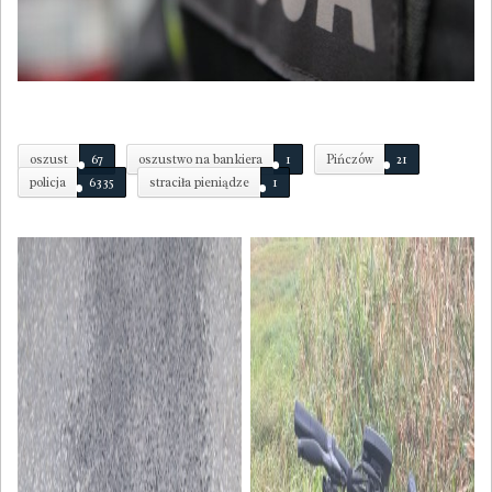
oszust
67
oszustwo na bankiera
1
Pińczów
21
policja
6335
straciła pieniądze
1