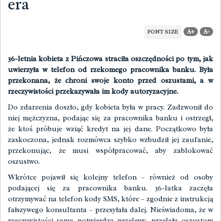
era
A+
A-
FONT SIZE
36-letnia kobieta z Pińczowa straciła oszczędności po tym, jak
uwierzyła w telefon od rzekomego pracownika banku. Była
przekonana, że chroni swoje konto przed oszustami, a w
rzeczywistości przekazywała im kody autoryzacyjne.
Do zdarzenia doszło, gdy kobieta była w pracy. Zadzwonił do
niej mężczyzna, podając się za pracownika banku i ostrzegł,
że ktoś próbuje wziąć kredyt na jej dane. Początkowo była
zaskoczona, jednak rozmówca szybko wzbudził jej zaufanie,
przekonując, że musi współpracować, aby zablokować
oszustwo.
Wkrótce pojawił się kolejny telefon – również od osoby
podającej się za pracownika banku. 36-latka zaczęła
otrzymywać na telefon kody SMS, które – zgodnie z instrukcją
fałszywego konsultanta – przesyłała dalej. Nieświadoma, że w
rzeczywistości sama potwierdza przelewy, przelała oszustom