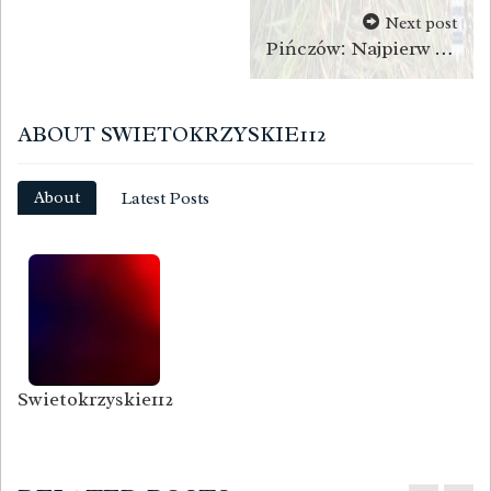
Next post
Pińczów: Najpierw ukradli hulajnogę 13-latkowi, potem zaatakowali policjantów
ABOUT SWIETOKRZYSKIE112
About
Latest Posts
Swietokrzyskie112